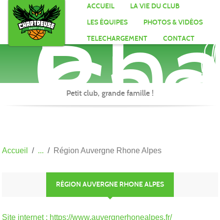
Cha
Panneau de gestion des cookies
ACCUEIL
LA VIE DU CLUB
Bas
LES ÉQUIPES
PHOTOS & VIDÉOS
Clu
TELECHARGEMENT
CONTACT
Petit club, grande famille !
Accueil
Région Auvergne Rhone Alpes
RÉGION AUVERGNE RHONE ALPES
Site internet : https://www.auvergnerhonealpes.fr/